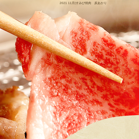
2021 11月|すみび焼肉 炭あかり