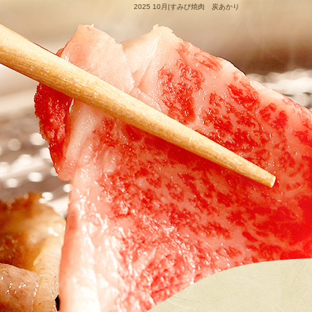
2025 10月|すみび焼肉 炭あかり